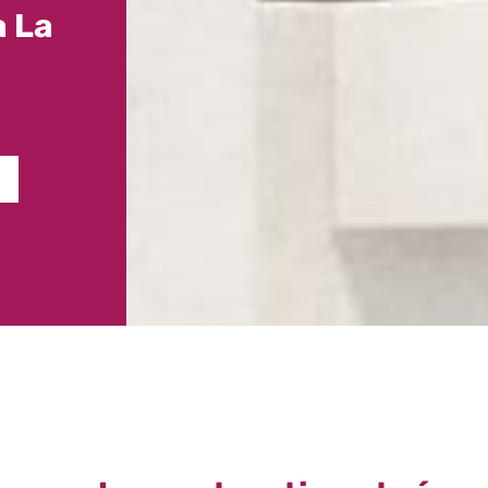
à La
S