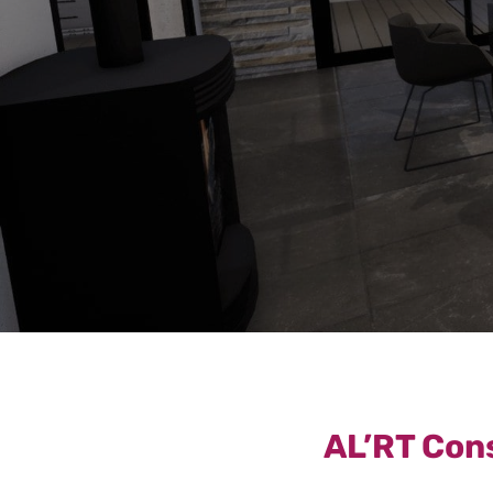
AL’RT Cons