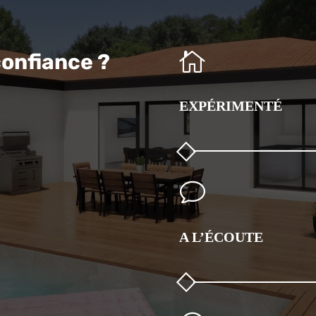

confiance ?
EXPÉRIMENTÉ
v
A L’ÉCOUTE