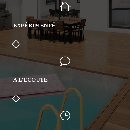

EXPÉRIMENTÉ
v
A L’ÉCOUTE
}