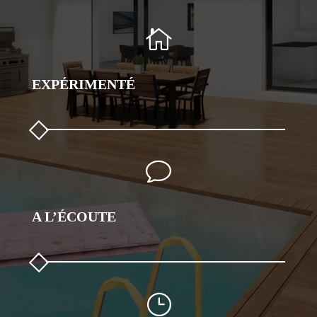

EXPÉRIMENTÉ
v
A L’ÉCOUTE
}