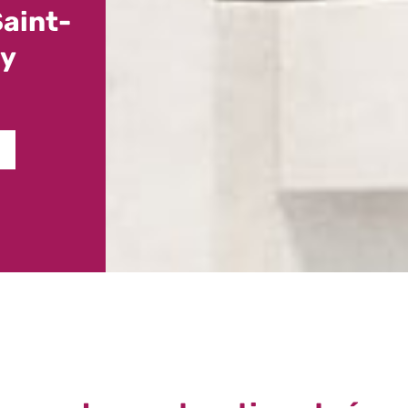
Saint-
ay
S