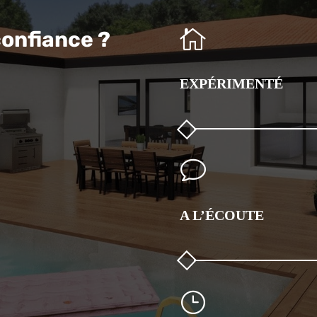

confiance ?
EXPÉRIMENTÉ
v
A L’ÉCOUTE
}