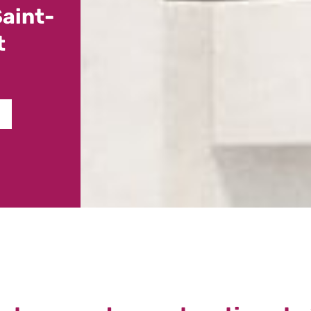
Saint-
t
S