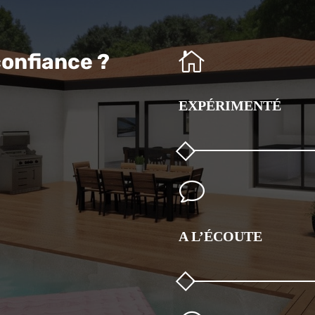

confiance ?
EXPÉRIMENTÉ
v
A L’ÉCOUTE