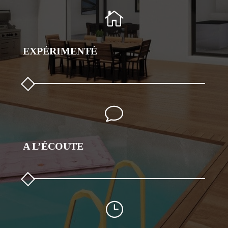

EXPÉRIMENTÉ
v
A L’ÉCOUTE
}