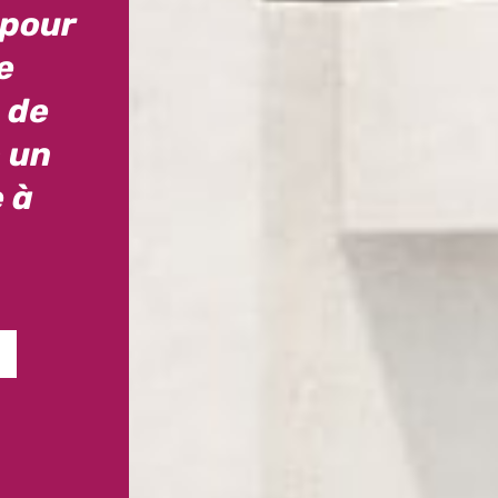
 pour
e
 de
 un
 à
S