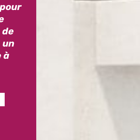
 pour
e
 de
 un
 à
S