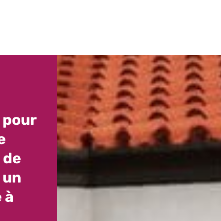
s pour
e
 de
 un
 à