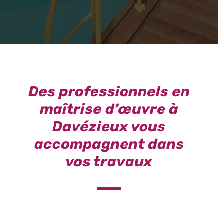
Des professionnels en
maîtrise d’œuvre à
Davézieux vous
accompagnent dans
vos travaux