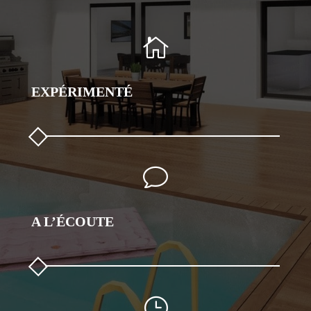

EXPÉRIMENTÉ
v
A L’ÉCOUTE
}